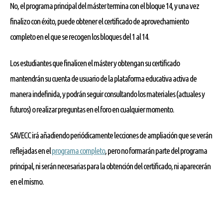
No, el programa principal del máster termina con el bloque 14, y una vez
finalizo con éxito, puede obtener el certificado de aprovechamiento
completo en el que se recogen los bloques del 1 al 14.
Los estudiantes que finalicen el máster y obtengan su certificado
mantendrán su cuenta de usuario de la plataforma educativa activa de
manera indefinida, y podrán seguir consultando los materiales (actuales y
futuros) o realizar preguntas en el foro en cualquier momento.
SAVECC irá añadiendo periódicamente lecciones de ampliación que se verán
reflejadas en el
programa completo
, pero no formarán parte del programa
principal, ni serán necesarias para la obtención del certificado, ni aparecerán
en el mismo.