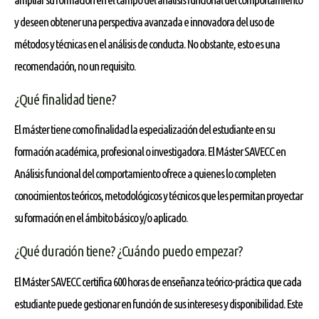
y deseen obtener una perspectiva avanzada e innovadora del uso de
métodos y técnicas en el análisis de conducta. No obstante, esto es una
recomendación, no un requisito.
¿Qué finalidad tiene?
El máster tiene como finalidad la especialización del estudiante en su
formación académica, profesional o investigadora. El Máster SAVECC en
Análisis funcional del comportamiento ofrece a quienes lo completen
conocimientos teóricos, metodológicos y técnicos que les permitan proyectar
su formación en el ámbito básico y/o aplicado.
¿Qué duración tiene? ¿Cuándo puedo empezar?
El Máster SAVECC certifica 600 horas de enseñanza teórico-práctica que cada
estudiante puede gestionar en función de sus intereses y disponibilidad. Este