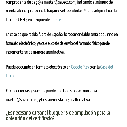
comprobante de pago) a master@savecc.com, indicando el número de
cuenta al que quiere que le hagamos el reembolso. Puede adquirirlo en la
Librería UNED, en el siguiente
enlace
.
En caso de que resida fuera de España, lo recomendable sería adquirirlo en
formato electrónico, ya que el coste de envío del formato físico puede
incrementarse de manera significativa.
Puede adquirirlo en formato electrónico en
Google Play
o en la
Casa del
Libro
.
En cualquier caso, siempre puede plantear su caso concreto a
master@savecc.com, y buscaremos la mejor alternativa.
¿Es necesario cursar el bloque 15 de ampliación para la
obtención del certificado?