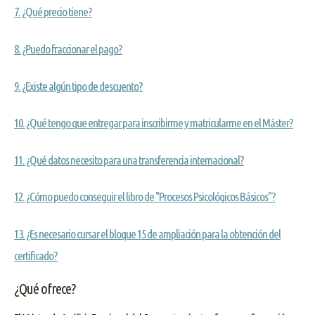
7. ¿Qué precio tiene?
8. ¿Puedo fraccionar el pago?
9. ¿Existe algún tipo de descuento?
10. ¿Qué tengo que entregar para inscribirme y matricularme en el Máster?
11. ¿Qué datos necesito para una transferencia internacional?
12. ¿Cómo puedo conseguir el libro de "Procesos Psicológicos Básicos"?
13. ¿Es necesario cursar el bloque 15 de ampliación para la obtención del
certificado?
¿Qué ofrece?