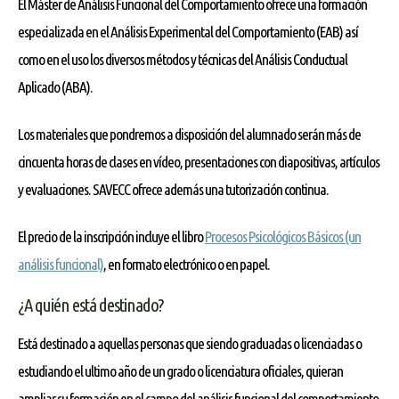
El Máster de Análisis Funcional del Comportamiento ofrece una formación
especializada en el Análisis Experimental del Comportamiento (EAB) así
como en el uso los diversos métodos y técnicas del Análisis Conductual
Aplicado (ABA).
Los materiales que pondremos a disposición del alumnado serán más de
cincuenta horas de clases en vídeo, presentaciones con diapositivas, artículos
y evaluaciones. SAVECC ofrece además una tutorización continua.
El precio de la inscripción incluye el libro
Procesos Psicológicos Básicos (un
análisis funcional)
, en formato electrónico o en papel.
¿A quién está destinado?
Está destinado a aquellas personas que siendo graduadas o licenciadas o
estudiando el ultimo año de un grado o licenciatura oficiales, quieran
ampliar su formación en el campo del análisis funcional del comportamiento