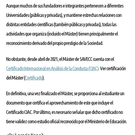
Aunque muchos de sus fundadores e integrantes pertenecen a diferentes
Universidades (públicas y privadas), y mantiene estrechas relaciones con
distintas entidades científicas (también públicas y privadas), todas las
actividades que organiza (incluido el Máster) tienen principalmente el
reconocimiento derivado del propio prestigio de la Sociedad.
No obstante, desde abril de 2021, el Máster de SAVECC cuenta con el
Certificado Internacional en Análisis de la Conducta (CIAC)
. Ver certificación
del Máster (
Certificado
).
En definitiva, una vez finalizado el Máster, se proporciona al estudiante un
documento que certifica el aprovechamiento de este que incluye el
Certificado CIAC. Por último, es necesario señalar que dicho certificado no
tiene validez como estudio oficial reconocido por el Ministerio de Educación.