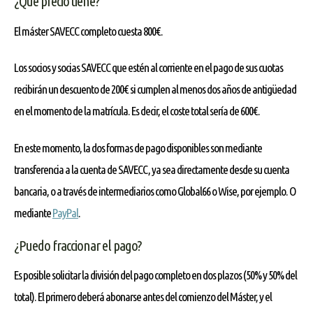
¿Qué precio tiene?
El máster SAVECC completo cuesta 800€.
Los socios y socias SAVECC que estén al corriente en el pago de sus cuotas
recibirán un descuento de 200€ si cumplen al menos dos años de antigüedad
en el momento de la matrícula. Es decir, el coste total sería de 600€.
En este momento, la dos formas de pago disponibles son mediante
transferencia a la cuenta de SAVECC, ya sea directamente desde su cuenta
bancaria, o a través de intermediarios como Global66 o Wise, por ejemplo. O
mediante
PayPal
.
¿Puedo fraccionar el pago?
Es posible solicitar la división del pago completo en dos plazos (50% y 50% del
total). El primero deberá abonarse antes del comienzo del Máster, y el