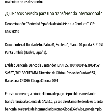
cualquiera de los descuentos.
¿Qué datos necesito para una transferencia internacional?
Denominación: “Sociedad Española de Análisis de la Conducta”. CIF:
G56268410
Domicilio fiscal: Ronda de los Patos 61, Escalera 1, Planta 00, puerta B. 21459
Punta Umbría (Huelva, España).
Entidad Bancaria: Banco de Santander. IBAN: ES7400490094442310044571.
SWIFT / BIC: BSCHESMM. Dirección de Oficina: Paseo de Gracia nº 54,
Barcelona. CP. 8807 .Código Oficina: 0094
En este momento, la principal forma de pago disponible es mediante
transferencia a la cuenta de SAVECC, ya sea directamente desde su cuenta
bancaria, o a través de intermediarios como Global66 o Wise, por ejemplo.