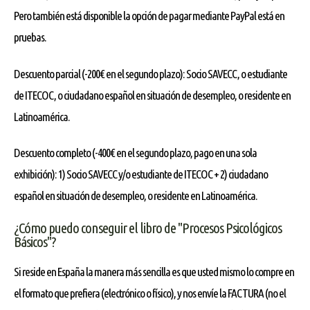
Pero también está disponible la opción de pagar mediante PayPal está en
pruebas.
Descuento parcial (-200€ en el segundo plazo): Socio SAVECC, o estudiante
de ITECOC, o ciudadano español en situación de desempleo, o residente en
Latinoamérica.
Descuento completo (-400€ en el segundo plazo, pago en una sola
exhibición): 1) Socio SAVECC y/o estudiante de ITECOC + 2) ciudadano
español en situación de desempleo, o residente en Latinoamérica.
¿Cómo puedo conseguir el libro de "Procesos Psicológicos
Básicos"?
Si reside en España la manera más sencilla es que usted mismo lo compre en
el formato que prefiera (electrónico o físico), y nos envíe la FACTURA (no el