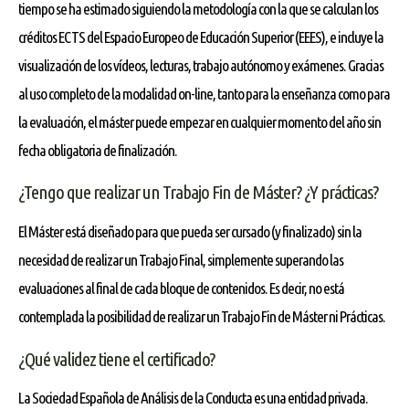
tiempo se ha estimado siguiendo la metodología con la que se calculan los
créditos ECTS del Espacio Europeo de Educación Superior (EEES), e incluye la
visualización de los vídeos, lecturas, trabajo autónomo y exámenes. Gracias
al uso completo de la modalidad on-line, tanto para la enseñanza como para
la evaluación, el máster puede empezar en cualquier momento del año sin
fecha obligatoria de finalización.
¿Tengo que realizar un Trabajo Fin de Máster? ¿Y prácticas?
El Máster está diseñado para que pueda ser cursado (y finalizado) sin la
necesidad de realizar un Trabajo Final, simplemente superando las
evaluaciones al final de cada bloque de contenidos. Es decir, no está
contemplada la posibilidad de realizar un Trabajo Fin de Máster ni Prácticas.
¿Qué validez tiene el certificado?
La Sociedad Española de Análisis de la Conducta es una entidad privada.