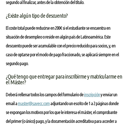
segundo al finalizar, antes de la obtención del título.
¿Existe algún tipo de descuento?
El coste total puede reducirse en 200€ si el estudiante se encuentra en
situación de desempleo o reside en algún país de Latinoamérica. Este
descuento puede ser acumulable con el precio reducido para socios, y, en
caso de optarse por el modo de pago fraccionado, se aplicará siempre en el
segundo pago.
¿Qué tengo que entregar para inscribirme y matricularme en
el Máster?
Deberá rellenar todos los campos del formulario de
inscripción
y enviar un
email a
master@savecc.com
adjuntando un escrito de 1 a 2 páginas donde
se expongan los motivos por los que le interesa el máster, el comprobante
del primer (o único) pago, y la documentación acreditativa para acceder a